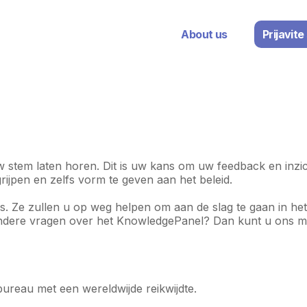
M
About us
Prijavite
a
i
n
n
a
v
 stem laten horen. Dit is uw kans om uw feedback en inzic
i
rijpen en zelfs vorm te geven aan het beleid.
g
a
. Ze zullen u op weg helpen om aan de slag te gaan in he
andere vragen over het KnowledgePanel? Dan kunt u ons m
t
i
o
n
reau met een wereldwijde reikwijdte.