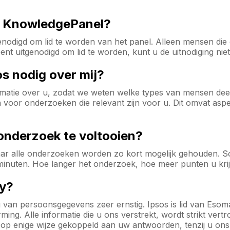
et KnowledgePanel?
odigd om lid te worden van het panel. Alleen mensen die d
t uitgenodigd om lid te worden, kunt u de uitnodiging niet
os nodig over mij?
ormatie over u, zodat we weten welke types van mensen de
oor onderzoeken die relevant zijn voor u. Dit omvat aspect
onderzoek te voltooien?
maar alle onderzoeken worden zo kort mogelijk gehouden
minuten. Hoe langer het onderzoek, hoe meer punten u krij
cy?
g van persoonsgegevens zeer ernstig. Ipsos is lid van Eso
g. Alle informatie die u ons verstrekt, wordt strikt vert
f op enige wijze gekoppeld aan uw antwoorden, tenzij u ons 