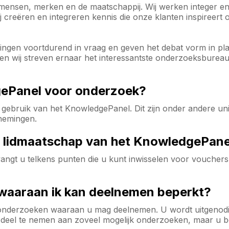
r mensen, merken en de maatschappij. Wij werken integer 
 creëren en integreren kennis die onze klanten inspireert 
ingen voortdurend in vraag en geven het debat vorm in plaa
 wij streven ernaar het interessantste onderzoeksbureau
gePanel voor onderzoek?
gebruik van het KnowledgePanel. Dit zijn onder andere unive
nemingen.
mijn lidmaatschap van het KnowledgePan
ngt u telkens punten die u kunt inwisselen voor vouchers 
 waaraan ik kan deelnemen beperkt?
l onderzoeken waaraan u mag deelnemen. U wordt uitgenod
el te nemen aan zoveel mogelijk onderzoeken, maar u ben