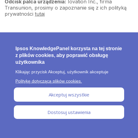
Odcisk palca urządzenia:
Iovation Inc., firma
Transunion, prosimy o zapoznanie się z ich polityką
prywatności
tutaj
Ipsos KnowledgePanel korzysta na tej stronie
z plików cookies, aby poprawić obsługę
użytkownika
Klikając przycisk Akceptuj, użytkownik akceptuje
F
Informacje o nas
Najczęstsze pytania
Polityka dotycząca
Politykę dotyczącą plików cookies.
plików cookies
Polityki prywatności
Zasady i warunki
o
Akceptuj wszystkie
o
t
Dostosuj ustawienia
e
r
© 2026 Ipsos KnowledgePanel®
m
e