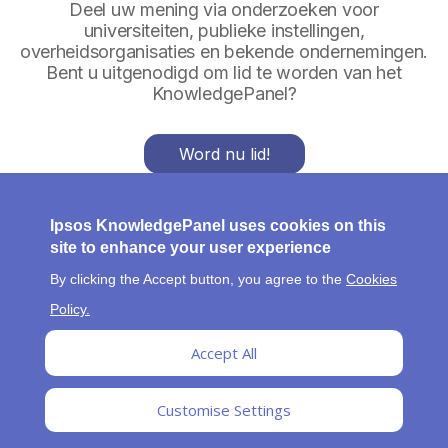
Deel uw mening via onderzoeken voor
universiteiten, publieke instellingen,
overheidsorganisaties en bekende ondernemingen.
Bent u uitgenodigd om lid te worden van het
KnowledgePanel?
Word nu lid!
Al lid?
Aanmelden
Ipsos KnowledgePanel uses cookies on this
site to enhance your user experience
By clicking the Accept button, you agree to the
Cookies
F
Več o
FAQ
Cookies Policy
Privacybeleid
Določila in
Policy.
pogoji
o
Accept All
o
t
Customise Settings
e
r